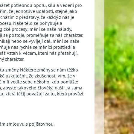
házet potřebnou oporu, sílu a vedení pro
ěřím, že jednotlivé události, stejně jako
ycházím z představy, že každý z nás je
rocesu. Naše tělo se pohybuje a
gické procesy; mění se naše nálady,
jí se postoje, proměňuje se náš charakter.
nikají nebo se vyvíjejí dál, mění se naše
ňuje nás rychle se měnící prostředí a
áš vztah k věcem, které nás přesahují,
ý charakter.
estu změny. Některé změny se nám těžko
žké uskutečnit. Ze zkušenosti vím, že v
 mít vedle sebe někoho, kdo pomůže:
m, abyste takového člověka našli. Já sama
, která léčí) považuji za tu, která provází.
mám smlouvu s pojišťovnou.