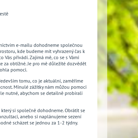
estě
ednictvím e-mailu dohodneme společnou
prostoru, kde budeme mít vyhrazený čas k
 Vás přivádí. Zajímá mě, co se s Vámi
ete za obtížné. Je pro mě důležité dozvědět
mohla pomoci.
edevším tomu, co je aktuální, zaměříme
ucnost. Minulé zážitky nám můžou pomoci
le nutné, abychom se detailně probírali
terý si společně dohodneme. Obrátit se
nzultaci, anebo si naplánujeme sezení
vhodné scházet se jednou za 1-2 týdny.