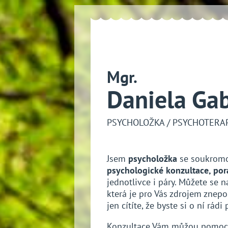
Mgr.
Daniela Gab
PSYCHOLOŽKA / PSYCHOTERA
Jsem
psycholožka
se soukromo
psychologické konzultace, por
jednotlivce i páry. Můžete se na
která je pro Vás zdrojem znepo
jen cítíte, že byste si o ní rádi
Konzultace Vám můžou pomoci 