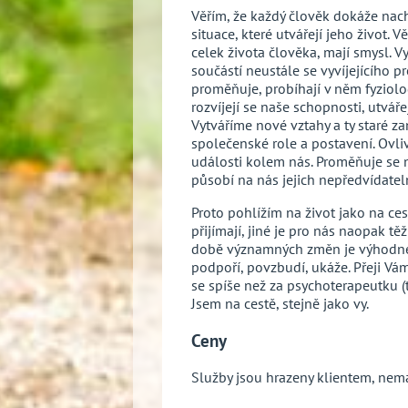
Věřím, že každý člověk dokáže nac
situace, které utvářejí jeho život. V
celek života člověka, mají smysl. V
součástí neustále se vyvíjejícího p
proměňuje, probíhají v něm fyziolo
rozvíjejí se naše schopnosti, utváře
Vytváříme nové vztahy a ty staré za
společenské role a postavení. Ovliv
události kolem nás. Proměňuje se n
působí na nás jejich nepředvídateln
Proto pohlížím na život jako na c
přijímají, jiné je pro nás naopak tě
době významných změn je výhodné
podpoří, povzbudí, ukáže. Přeji Vá
se spíše než za psychoterapeutku (tu
Jsem na cestě, stejně jako vy.
Ceny
Služby jsou hrazeny klientem, ne