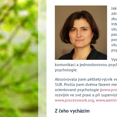
Jak
zdr
zku
int
sit
pa
por
sit
psy
Vys
komunikaci a jednooborovou psychol
psychologie.
Absolvovala jsem pětiletý výcvik 
SUR. Prošla jsem dvěma fázemi me
orientované psychologie (
www.pro
rozvíjím ve své praxi a při supervizi
www.processwork.org
,
www.aamind
Z čeho vycházím