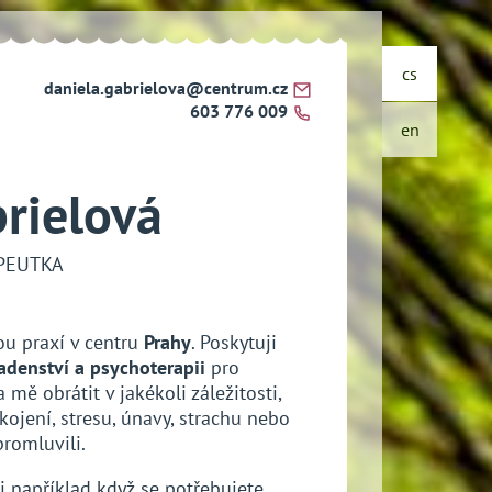
cs
daniela.gabrielova@centrum.cz
603 776 009
en
rielová
PEUTKA
u praxí v centru
Prahy
. Poskytuji
adenství a psychoterapii
pro
 mě obrátit v jakékoli záležitosti,
kojení, stresu, únavy, strachu nebo
 promluvili.
například když se potřebujete