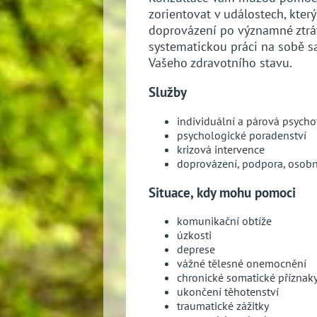
zorientovat v událostech, který
doprovázení po významné ztrá
systematickou práci na sobě s
Vašeho zdravotního stavu.
Služby
individuální a párová psycho
psychologické poradenství
krizová intervence
doprovázení, podpora, osobn
Situace, kdy mohu pomoci
komunikační obtíže
úzkosti
deprese
vážné tělesné onemocnění
chronické somatické příznak
ukončení těhotenství
traumatické zážitky