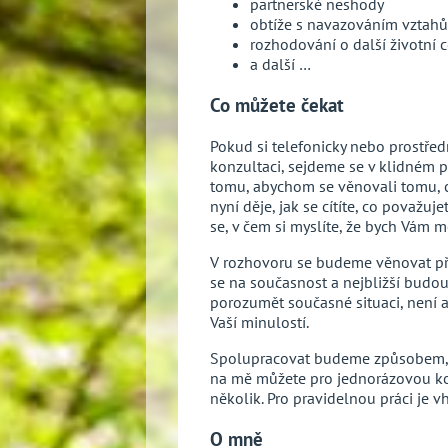
partnerské neshody
obtíže s navazováním vztahů
rozhodování o další životní c
a další …
Co můžete čekat
Pokud si telefonicky nebo prostř
konzultaci, sejdeme se v klidném 
tomu, abychom se věnovali tomu, co
nyní děje, jak se cítíte, co považuj
se, v čem si myslíte, že bych Vám 
V rozhovoru se budeme věnovat př
se na současnost a nejbližší budo
porozumět současné situaci, není a
Vaší minulostí.
Spolupracovat budeme způsobem, k
na mě můžete pro jednorázovou ko
několik. Pro pravidelnou práci je 
O mně