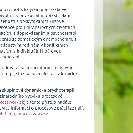
o psycholožka jsem pracovala ve
avotnictví a v sociální oblasti. Mám
šenosti s poskytováním krizové
ervence pro lidi v náročných životních
uacích, s doprovázením a psychoterapií
cientů se somatickým onemocněním, s
adenstvím rodinám v konfliktních
uacích, s individuální i párovou
choterapií.
tudovala jsem sociologii a masovou
ogii; složila jsem atestaci z klinické
ve skupinové dynamické psychoterapii
zinárodního výcviku procesově
cesswork.sk
) a tento přístup nadále
. Více informací o procesové práci lze najít
ell.net
,
processwork.cz
.